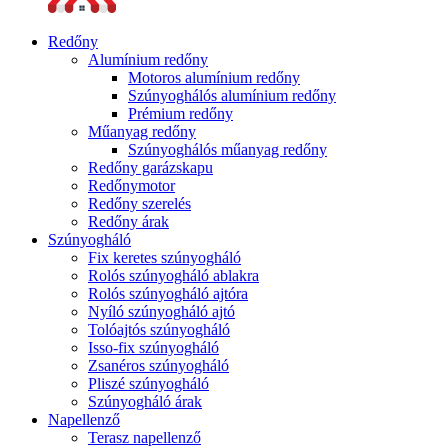
Redőny
Alumínium redőny
Motoros alumínium redőny
Szúnyoghálós alumínium redőny
Prémium redőny
Műanyag redőny
Szúnyoghálós műanyag redőny
Redőny garázskapu
Redőnymotor
Redőny szerelés
Redőny árak
Szúnyogháló
Fix keretes szúnyogháló
Rolós szúnyogháló ablakra
Rolós szúnyogháló ajtóra
Nyíló szúnyogháló ajtó
Tolóajtós szúnyogháló
Isso-fix szúnyogháló
Zsanéros szúnyogháló
Pliszé szúnyogháló
Szúnyogháló árak
Napellenző
Terasz napellenző