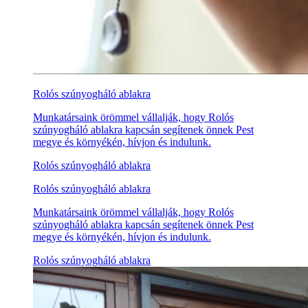
Rolós szúnyogháló ablakra
Munkatársaink örömmel vállalják, hogy Rolós
szúnyogháló ablakra kapcsán segítenek önnek Pest
megye és környékén, hívjon és indulunk.
Rolós szúnyogháló ablakra
Rolós szúnyogháló ablakra
Munkatársaink örömmel vállalják, hogy Rolós
szúnyogháló ablakra kapcsán segítenek önnek Pest
megye és környékén, hívjon és indulunk.
Rolós szúnyogháló ablakra