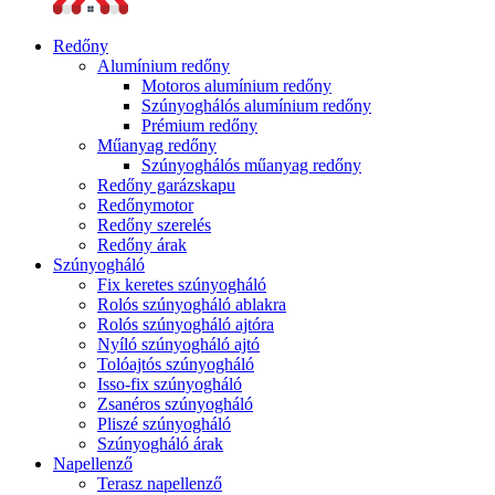
Redőny
Alumínium redőny
Motoros alumínium redőny
Szúnyoghálós alumínium redőny
Prémium redőny
Műanyag redőny
Szúnyoghálós műanyag redőny
Redőny garázskapu
Redőnymotor
Redőny szerelés
Redőny árak
Szúnyogháló
Fix keretes szúnyogháló
Rolós szúnyogháló ablakra
Rolós szúnyogháló ajtóra
Nyíló szúnyogháló ajtó
Tolóajtós szúnyogháló
Isso-fix szúnyogháló
Zsanéros szúnyogháló
Pliszé szúnyogháló
Szúnyogháló árak
Napellenző
Terasz napellenző