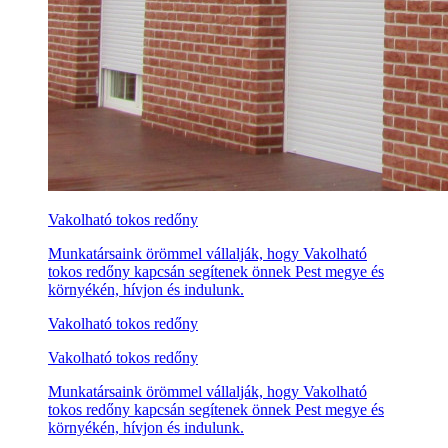
Vakolható tokos redőny
Munkatársaink örömmel vállalják, hogy Vakolható
tokos redőny kapcsán segítenek önnek Pest megye és
környékén, hívjon és indulunk.
Vakolható tokos redőny
Vakolható tokos redőny
Munkatársaink örömmel vállalják, hogy Vakolható
tokos redőny kapcsán segítenek önnek Pest megye és
környékén, hívjon és indulunk.