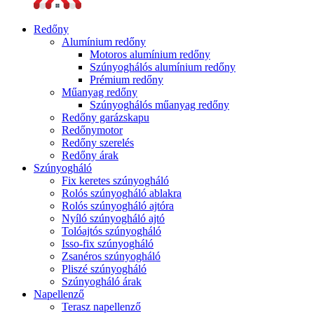
Redőny
Alumínium redőny
Motoros alumínium redőny
Szúnyoghálós alumínium redőny
Prémium redőny
Műanyag redőny
Szúnyoghálós műanyag redőny
Redőny garázskapu
Redőnymotor
Redőny szerelés
Redőny árak
Szúnyogháló
Fix keretes szúnyogháló
Rolós szúnyogháló ablakra
Rolós szúnyogháló ajtóra
Nyíló szúnyogháló ajtó
Tolóajtós szúnyogháló
Isso-fix szúnyogháló
Zsanéros szúnyogháló
Pliszé szúnyogháló
Szúnyogháló árak
Napellenző
Terasz napellenző