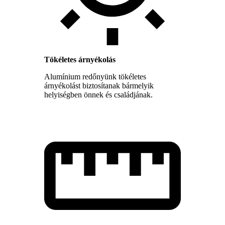
Tökéletes árnyékolás
Alumínium redőnyünk tökéletes
árnyékolást biztosítanak bármelyik
helyiségben önnek és családjának.