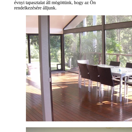
évnyi tapasztalat áll mögöttünk, hogy az Ön
rendelkezésére álljunk.