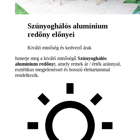
Szúnyoghálós alumínium
redőny előnyei
Kiváló minőség és kedvező árak
Ismerje meg a kiváló minőségű
Szúnyoghálós
alumínium redőny
t, amely remek ár / érték aránnyal,
esztétikus megjelenéssel és hosszú élettartammal
rendelkezik.