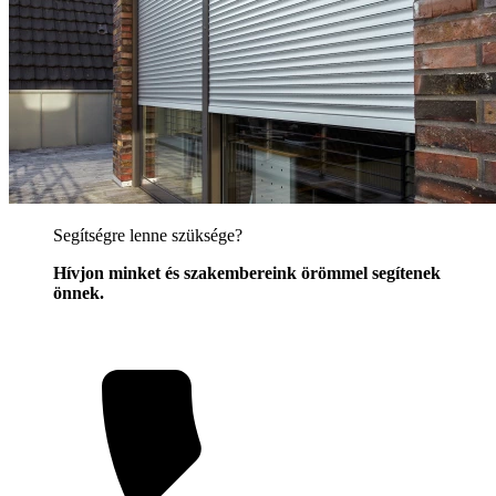
Segítségre lenne szüksége?
Hívjon minket és szakembereink örömmel segítenek
önnek.