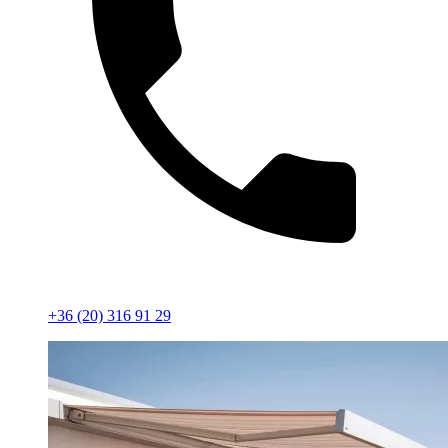
+36 (20) 316 91 29