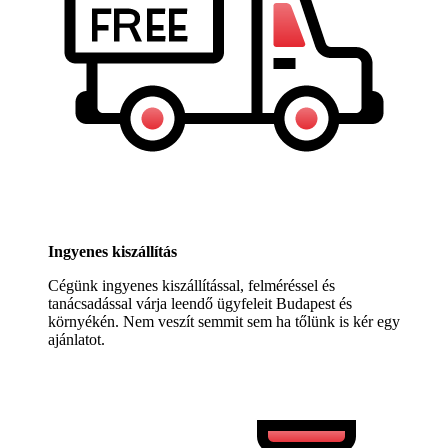
Ingyenes kiszállítás
Cégünk ingyenes kiszállítással, felméréssel és
tanácsadással várja leendő ügyfeleit Budapest és
környékén. Nem veszít semmit sem ha tőlünk is kér egy
ajánlatot.