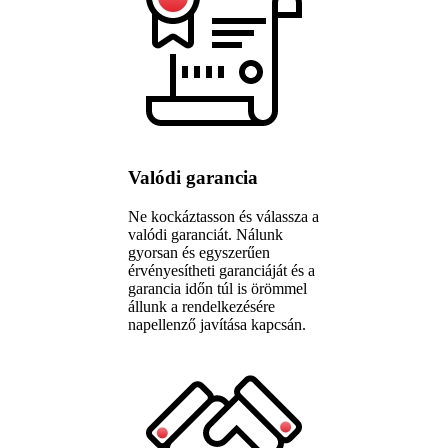
Valódi garancia
Ne kockáztasson és válassza a
valódi garanciát. Nálunk
gyorsan és egyszerűen
érvényesítheti garanciáját és a
garancia időn túl is örömmel
állunk a rendelkezésére
napellenző javítása kapcsán.