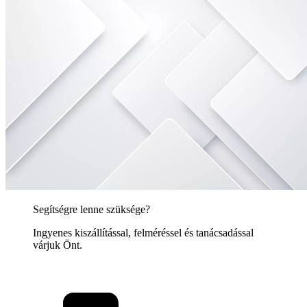
Segítségre lenne szüksége?
Ingyenes kiszállítással, felméréssel és tanácsadással
várjuk Önt.