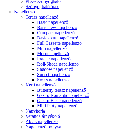
Pliszé szúnyogháló
Szúnyogháló árak
Napellenző
Terasz napellenző
Basic napellenző
Basic new napellenző
Compact napellenző
Basic extra napellenző
Full Cassette napellenző
Mini napellenző
Mono napellenző
Practic napellenző
Roll-Shade napellenző
Shadow napellenző
Sunset napellenző
Swiss napellenző
Kerti napellenző
Butterfly terasz napellenző
Gastro Romantic napellenző
Gastro Basic napellenző
Mini Party napellenző
Napvitorla
Veranda árnyékoló
Ablak napellenző
Napellenző ponyva