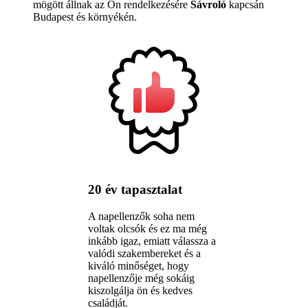
mögött állnak az Ön rendelkezésére
Sávroló
kapcsán
Budapest és környékén.
20 év tapasztalat
A napellenzők soha nem
voltak olcsók és ez ma még
inkább igaz, emiatt válassza a
valódi szakembereket és a
kiváló minőséget, hogy
napellenzője még sokáig
kiszolgálja ön és kedves
családját.