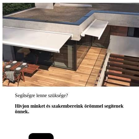
Segítségre lenne szüksége?
Hívjon minket és szakembereink örömmel segítenek
önnek.