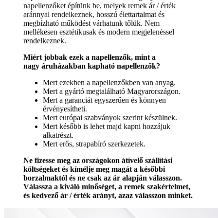
napellenzőket építünk be, melyek remek ár / érték
aránnyal rendelkeznek, hosszú élettartalmat és
megbízható működést várhatunk tőlük. Nem
mellékesen esztétikusak és modern megjelenéssel
rendelkeznek.
Miért jobbak ezek a napellenzők, mint a
nagy áruházakban kapható napellenzők?
Mert ezekben a napellenzőkben van anyag.
Mert a gyártó megtalálható Magyarországon.
Mert a garanciát egyszerűen és könnyen
érvényesítheti.
Mert európai szabványok szerint készülnek.
Mert később is lehet majd kapni hozzájuk
alkatrészt.
Mert erős, strapabíró szerkezetek.
Ne fizesse meg az országokon átívelő szállítási
költségeket és kímélje meg magát a későbbi
borzalmaktól és ne csak az ár alapján válasszon.
Válassza a kiváló minőséget, a remek szakértelmet,
és kedvező ár / érték arányt, azaz válasszon minket.