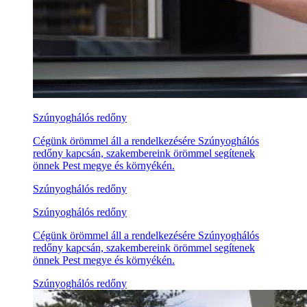
Szúnyoghálós redőny
Cégünk örömmel áll a rendelkezésére Szúnyoghálós
redőny kapcsán, szakembereink örömmel segítenek
önnek Pest megye és környékén.
Szúnyoghálós redőny
Szúnyoghálós redőny
Cégünk örömmel áll a rendelkezésére Szúnyoghálós
redőny kapcsán, szakembereink örömmel segítenek
önnek Pest megye és környékén.
Szúnyoghálós redőny