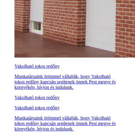
Vakolható tokos redőny
Munkatársaink örömmel vállalják, hogy Vakolható
tokos redőny kapcsán segítenek önnek Pest megye és
környékén, hívjon és indulunk.
Vakolható tokos redőny
Vakolható tokos redőny
Munkatársaink örömmel vállalják, hogy Vakolható
tokos redőny kapcsán segítenek önnek Pest megye és
környékén, hívjon és indulunk.