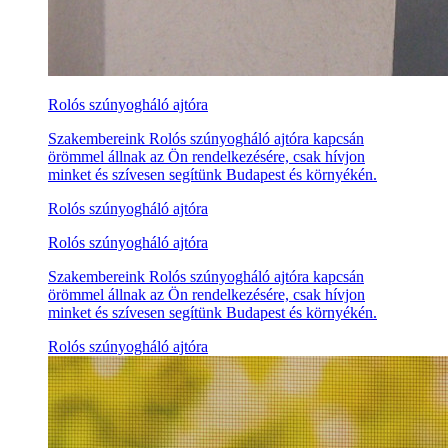
Rolós szúnyogháló ajtóra
Szakembereink Rolós szúnyogháló ajtóra kapcsán
örömmel állnak az Ön rendelkezésére, csak hívjon
minket és szívesen segítünk Budapest és környékén.
Rolós szúnyogháló ajtóra
Rolós szúnyogháló ajtóra
Szakembereink Rolós szúnyogháló ajtóra kapcsán
örömmel állnak az Ön rendelkezésére, csak hívjon
minket és szívesen segítünk Budapest és környékén.
Rolós szúnyogháló ajtóra