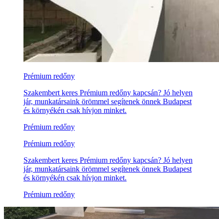
Prémium redőny
Szakembert keres Prémium redőny kapcsán? Jó helyen
jár, munkatársaink örömmel segítenek önnek Budapest
és környékén csak hívjon minket.
Prémium redőny
Prémium redőny
Szakembert keres Prémium redőny kapcsán? Jó helyen
jár, munkatársaink örömmel segítenek önnek Budapest
és környékén csak hívjon minket.
Prémium redőny