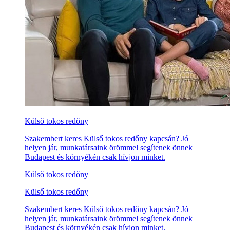
Külső tokos redőny
Szakembert keres Külső tokos redőny kapcsán? Jó
helyen jár, munkatársaink örömmel segítenek önnek
Budapest és környékén csak hívjon minket.
Külső tokos redőny
Külső tokos redőny
Szakembert keres Külső tokos redőny kapcsán? Jó
helyen jár, munkatársaink örömmel segítenek önnek
Budapest és környékén csak hívjon minket.