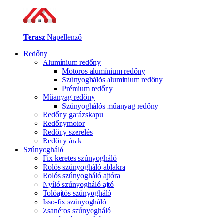
Terasz
Napellenző
Redőny
Alumínium redőny
Motoros alumínium redőny
Szúnyoghálós alumínium redőny
Prémium redőny
Műanyag redőny
Szúnyoghálós műanyag redőny
Redőny garázskapu
Redőnymotor
Redőny szerelés
Redőny árak
Szúnyogháló
Fix keretes szúnyogháló
Rolós szúnyogháló ablakra
Rolós szúnyogháló ajtóra
Nyíló szúnyogháló ajtó
Tolóajtós szúnyogháló
Isso-fix szúnyogháló
Zsanéros szúnyogháló