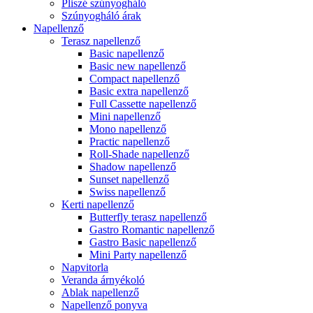
Pliszé szúnyogháló
Szúnyogháló árak
Napellenző
Terasz napellenző
Basic napellenző
Basic new napellenző
Compact napellenző
Basic extra napellenző
Full Cassette napellenző
Mini napellenző
Mono napellenző
Practic napellenző
Roll-Shade napellenző
Shadow napellenző
Sunset napellenző
Swiss napellenző
Kerti napellenző
Butterfly terasz napellenző
Gastro Romantic napellenző
Gastro Basic napellenző
Mini Party napellenző
Napvitorla
Veranda árnyékoló
Ablak napellenző
Napellenző ponyva