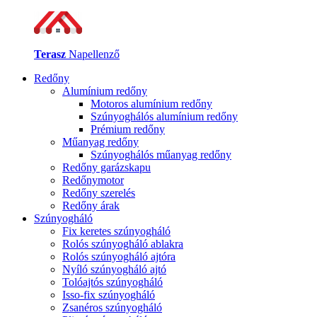
Terasz
Napellenző
Redőny
Alumínium redőny
Motoros alumínium redőny
Szúnyoghálós alumínium redőny
Prémium redőny
Műanyag redőny
Szúnyoghálós műanyag redőny
Redőny garázskapu
Redőnymotor
Redőny szerelés
Redőny árak
Szúnyogháló
Fix keretes szúnyogháló
Rolós szúnyogháló ablakra
Rolós szúnyogháló ajtóra
Nyíló szúnyogháló ajtó
Tolóajtós szúnyogháló
Isso-fix szúnyogháló
Zsanéros szúnyogháló