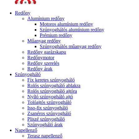
Redőny
Alumínium redőny
Motoros alumínium redőny
Szúnyoghálós alumínium redőny
Prémium redőny
Műanyag redőny
Szúnyoghálós műanyag redőny
Redőny garázskapu
Redőnymotor
Redőny szerelés
Redőny árak
Szúnyogháló
Fix keretes szúnyogháló
Rolós szúnyogháló ablakra
Rolós szúnyogháló ajtóra
Nyíló szúnyogháló ajtó
Tolóajtós szúnyogháló
Isso-fix szúnyogháló
Zsanéros szúnyogháló
Pliszé szúnyogháló
Szúnyogháló árak
Napellenző
Terasz napellenző