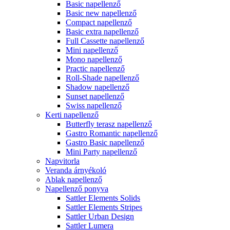
Basic napellenző
Basic new napellenző
Compact napellenző
Basic extra napellenző
Full Cassette napellenző
Mini napellenző
Mono napellenző
Practic napellenző
Roll-Shade napellenző
Shadow napellenző
Sunset napellenző
Swiss napellenző
Kerti napellenző
Butterfly terasz napellenző
Gastro Romantic napellenző
Gastro Basic napellenző
Mini Party napellenző
Napvitorla
Veranda árnyékoló
Ablak napellenző
Napellenző ponyva
Sattler Elements Solids
Sattler Elements Stripes
Sattler Urban Design
Sattler Lumera