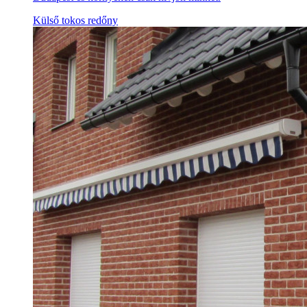
Külső tokos redőny