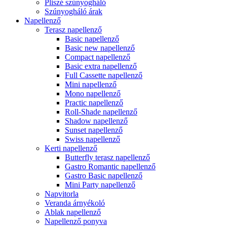
Pliszé szúnyogháló
Szúnyogháló árak
Napellenző
Terasz napellenző
Basic napellenző
Basic new napellenző
Compact napellenző
Basic extra napellenző
Full Cassette napellenző
Mini napellenző
Mono napellenző
Practic napellenző
Roll-Shade napellenző
Shadow napellenző
Sunset napellenző
Swiss napellenző
Kerti napellenző
Butterfly terasz napellenző
Gastro Romantic napellenző
Gastro Basic napellenző
Mini Party napellenző
Napvitorla
Veranda árnyékoló
Ablak napellenző
Napellenző ponyva