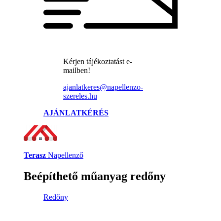
Kérjen tájékoztatást e-
mailben!
ajanlatkeres@napellenzo-
szereles.hu
AJÁNLATKÉRÉS
Terasz
Napellenző
Beépíthető műanyag redőny
Redőny