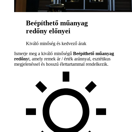
Beépíthető műanyag
redőny előnyei
Kiváló minőség és kedvező árak
Ismerje meg a kiváló minőségű
Beépíthető műanyag
redőny
t, amely remek ár / érték aránnyal, esztétikus
megjelenéssel és hosszú élettartammal rendelkezik.