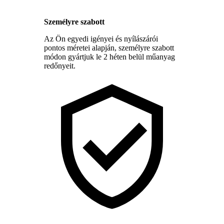
Személyre szabott
Az Ön egyedi igényei és nyílászárói
pontos méretei alapján, személyre szabott
módon gyártjuk le 2 héten belül műanyag
redőnyeit.