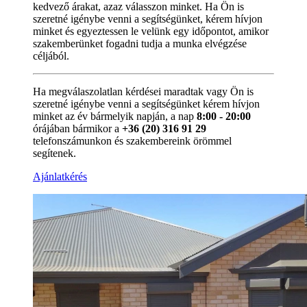
kedvező árakat, azaz válasszon minket. Ha Ön is
szeretné igénybe venni a segítségünket, kérem hívjon
minket és egyeztessen le velünk egy időpontot, amikor
szakemberünket fogadni tudja a munka elvégzése
céljából.
Ha megválaszolatlan kérdései maradtak vagy Ön is
szeretné igénybe venni a segítségünket kérem hívjon
minket az év bármelyik napján, a nap
8:00 - 20:00
órájában bármikor a
+36 (20) 316 91 29
telefonszámunkon és szakembereink örömmel
segítenek.
Ajánlatkérés