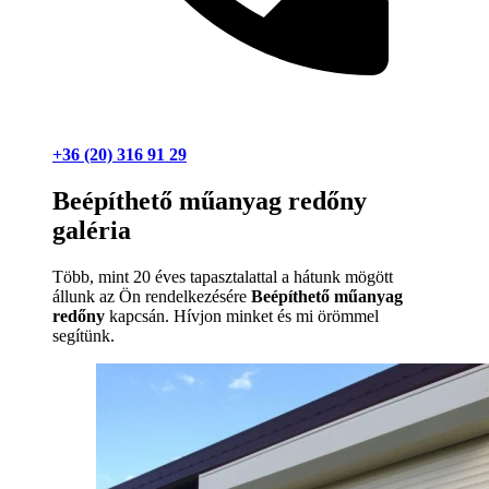
+36 (20) 316 91 29
Beépíthető műanyag redőny
galéria
Több, mint 20 éves tapasztalattal a hátunk mögött
állunk az Ön rendelkezésére
Beépíthető műanyag
redőny
kapcsán. Hívjon minket és mi örömmel
segítünk.