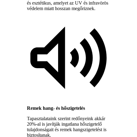
és esztétikus, amelyet az UV és infravörös
védelem miatt hosszan megőriznek.
Remek hang- és hőszigetelés
Tapasztalataink szerint redőnyeink akkár
20%-al is javítják ingatlana hőszigetelő
tulajdonságait és remek hangszigetelést is
biztosítanak.