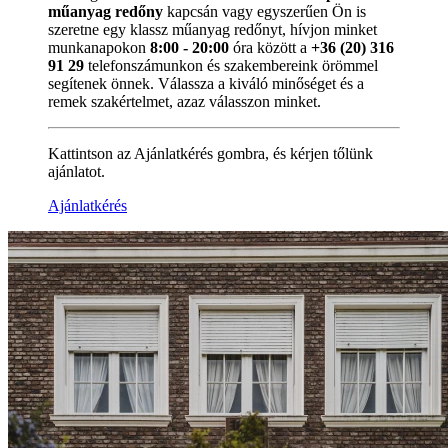
műanyag redőny
kapcsán vagy egyszerűen Ön is
szeretne egy klassz műanyag redőnyt, hívjon minket
munkanapokon
8:00 - 20:00
óra között a
+36 (20) 316
91 29
telefonszámunkon és szakembereink örömmel
segítenek önnek. Válassza a kiváló minőséget és a
remek szakértelmet, azaz válasszon minket.
Kattintson az Ajánlatkérés gombra, és kérjen tőlünk
ajánlatot.
Ajánlatkérés