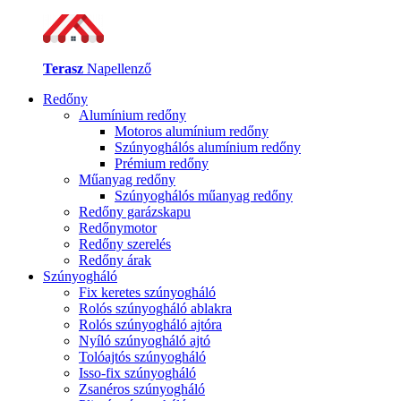
Terasz
Napellenző
Redőny
Alumínium redőny
Motoros alumínium redőny
Szúnyoghálós alumínium redőny
Prémium redőny
Műanyag redőny
Szúnyoghálós műanyag redőny
Redőny garázskapu
Redőnymotor
Redőny szerelés
Redőny árak
Szúnyogháló
Fix keretes szúnyogháló
Rolós szúnyogháló ablakra
Rolós szúnyogháló ajtóra
Nyíló szúnyogháló ajtó
Tolóajtós szúnyogháló
Isso-fix szúnyogháló
Zsanéros szúnyogháló