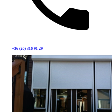
+36 (20) 316 91 29