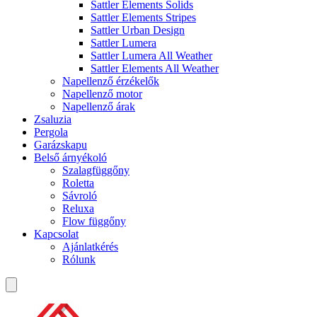
Sattler Elements Solids
Sattler Elements Stripes
Sattler Urban Design
Sattler Lumera
Sattler Lumera All Weather
Sattler Elements All Weather
Napellenző érzékelők
Napellenző motor
Napellenző árak
Zsaluzia
Pergola
Garázskapu
Belső árnyékoló
Szalagfüggőny
Roletta
Sávroló
Reluxa
Flow függőny
Kapcsolat
Ajánlatkérés
Rólunk