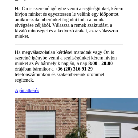
Ha Ön is szeretné igénybe venni a segítségünket, kérem
hívjon minket és egyeztessen le velünk egy időpontot,
amikor szakemberünket fogadni tudja a munka
elvégzése céljából. Válassza a remek szaktudást, a
kiváló minőséget és a kedvező árakat, azaz válasszon
minket.
Ha megválaszolatlan kérdései maradtak vagy Ön is
szeretné igénybe venni a segítségünket kérem hívjon
minket az év bármelyik napján, a nap
8:00 - 20:00
órájában bármikor a
+36 (20) 316 91 29
telefonszámunkon és szakembereink örömmel
segítenek.
Ajánlatkérés