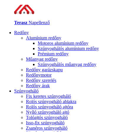
Terasz
Napellenző
Redőny
Alumínium redőny
Motoros alumínium redőny
Szúnyoghálós alumínium redőny
Prémium redőny
Műanyag redőny
Szúnyoghálós műanyag redőny
Redőny garázskapu
Redőnymotor
Redőny szerelés
Redőny árak
Szúnyogháló
Fix keretes szúnyogháló
Rolós szúnyogháló ablakra
Rolós szúnyogháló ajtóra
Nyíló szúnyogháló ajtó
Tolóajtós szúnyogháló
Isso-fix szúnyogháló
Zsanéros szúnyogháló