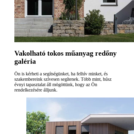
Vakolható tokos műanyag redőny
galéria
Ön is kérheti a segítségünket, ha felhív minket, és
szakembereink szívesen segítenek. Több mint, húsz
évnyi tapasztalat áll mögöttünk, hogy az Ön
rendelkezésére álljunk.