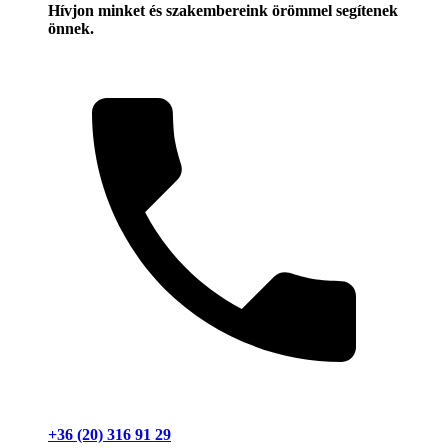
Hívjon minket és szakembereink örömmel segítenek
önnek.
+36 (20) 316 91 29