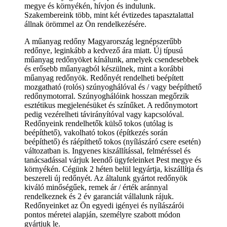
megye és környékén, hívjon és indulunk.
Szakembereink több, mint két évtizedes tapasztalattal
állnak örömmel az Ön rendelkezésére.
A műanyag redőny Magyarország legnépszerűbb
redőnye, leginkább a kedvező ára miatt. Új típusú
műanyag redőnyöket kínálunk, amelyek csendesebbek
és erősebb műanyagból készülnek, mint a korábbi
műanyag redőnyök. Redőnyét rendelheti beépített
mozgatható (rolós) szúnyoghálóval és / vagy beépíthető
redőnymotorral. Szúnyoghálóink hosszan megőrzik
esztétikus megjelenésüket és színűket. A redőnymotort
pedig vezérelheti távirányítóval vagy kapcsolóval.
Redőnyeink rendelhetők külső tokos (utólag is
beépíthető), vakolható tokos (építkezés során
beépíthető) és ráépíthető tokos (nyílászáró csere esetén)
változatban is. Ingyenes kiszállítással, felméréssel és
tanácsadással várjuk leendő ügyfeleinket Pest megye és
környékén. Cégünk 2 héten belül legyártja, kiszállítja és
beszereli új redőnyét. Az általunk gyártot redőnyök
kiváló minőségűek, remek ár / érték aránnyal
rendelkeznek és 2 év garanciát vállalunk rájuk.
Redőnyeinket az Ön egyedi igényei és nyílászárói
pontos méretei alapján, személyre szabott módon
gyártjuk le.