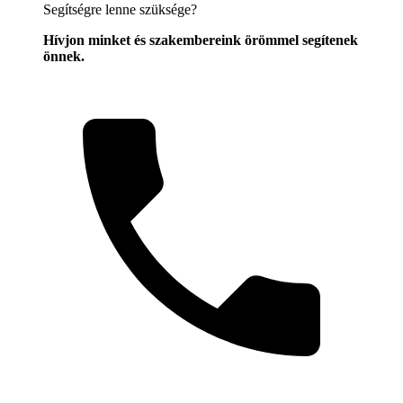
Segítségre lenne szüksége?
Hívjon minket és szakembereink örömmel segítenek
önnek.