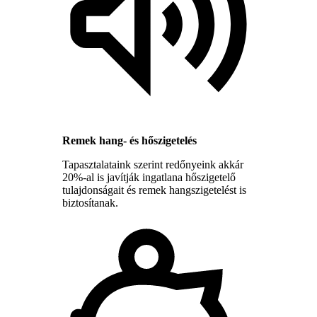
Remek hang- és hőszigetelés
Tapasztalataink szerint redőnyeink akkár
20%-al is javítják ingatlana hőszigetelő
tulajdonságait és remek hangszigetelést is
biztosítanak.