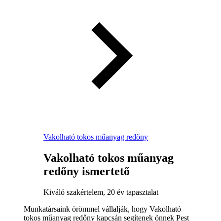
Vakolható tokos műanyag redőny
Vakolható tokos műanyag
redőny ismertető
Kiváló szakértelem, 20 év tapasztalat
Munkatársaink örömmel vállalják, hogy Vakolható
tokos műanyag redőny kapcsán segítenek önnek Pest