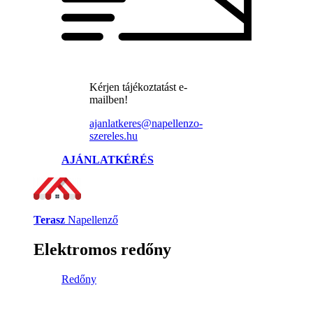
Kérjen tájékoztatást e-
mailben!
ajanlatkeres@napellenzo-
szereles.hu
AJÁNLATKÉRÉS
Terasz
Napellenző
Elektromos redőny
Redőny