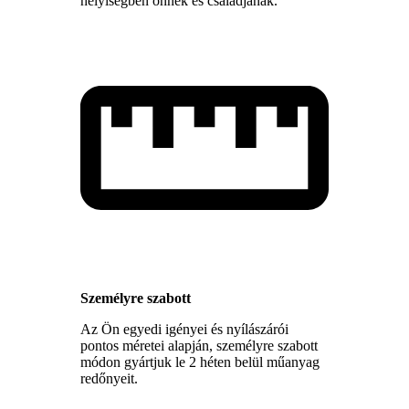
helyiségben önnek és családjának.
Személyre szabott
Az Ön egyedi igényei és nyílászárói
pontos méretei alapján, személyre szabott
módon gyártjuk le 2 héten belül műanyag
redőnyeit.