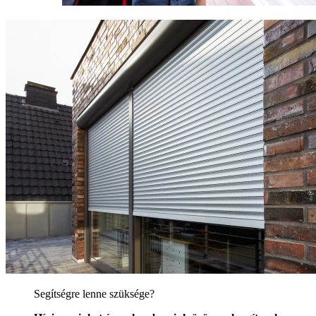
Segítségre lenne szüksége?