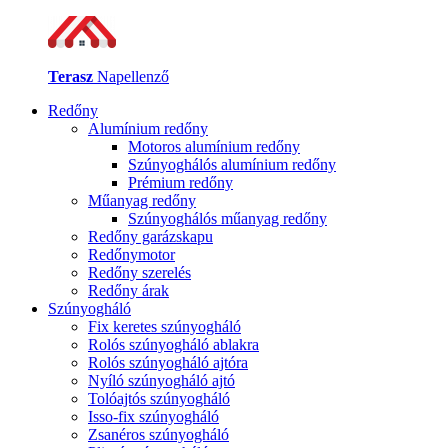
Terasz
Napellenző
Redőny
Alumínium redőny
Motoros alumínium redőny
Szúnyoghálós alumínium redőny
Prémium redőny
Műanyag redőny
Szúnyoghálós műanyag redőny
Redőny garázskapu
Redőnymotor
Redőny szerelés
Redőny árak
Szúnyogháló
Fix keretes szúnyogháló
Rolós szúnyogháló ablakra
Rolós szúnyogháló ajtóra
Nyíló szúnyogháló ajtó
Tolóajtós szúnyogháló
Isso-fix szúnyogháló
Zsanéros szúnyogháló