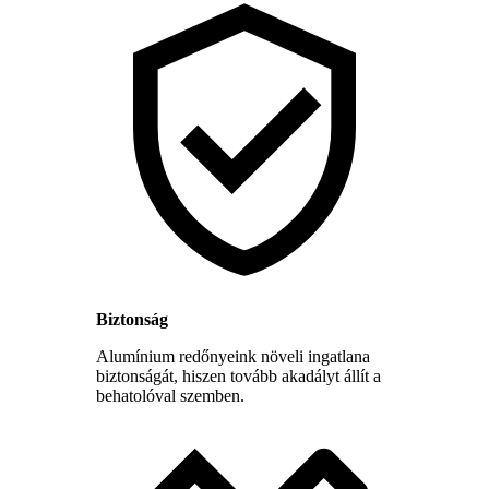
Biztonság
Alumínium redőnyeink növeli ingatlana
biztonságát, hiszen tovább akadályt állít a
behatolóval szemben.