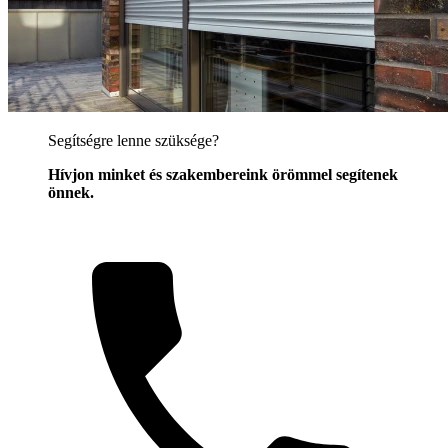
Segítségre lenne szüksége?
Hívjon minket és szakembereink örömmel segítenek
önnek.