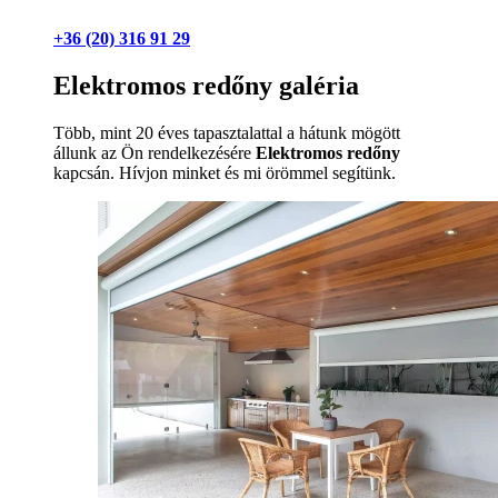
+36 (20) 316 91 29
Elektromos redőny galéria
Több, mint 20 éves tapasztalattal a hátunk mögött
állunk az Ön rendelkezésére
Elektromos redőny
kapcsán. Hívjon minket és mi örömmel segítünk.