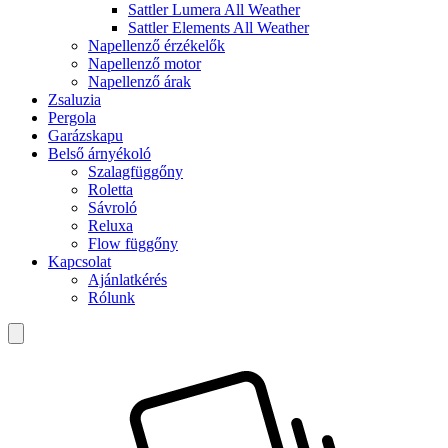
Sattler Lumera All Weather
Sattler Elements All Weather
Napellenző érzékelők
Napellenző motor
Napellenző árak
Zsaluzia
Pergola
Garázskapu
Belső árnyékoló
Szalagfüggőny
Roletta
Sávroló
Reluxa
Flow függőny
Kapcsolat
Ajánlatkérés
Rólunk