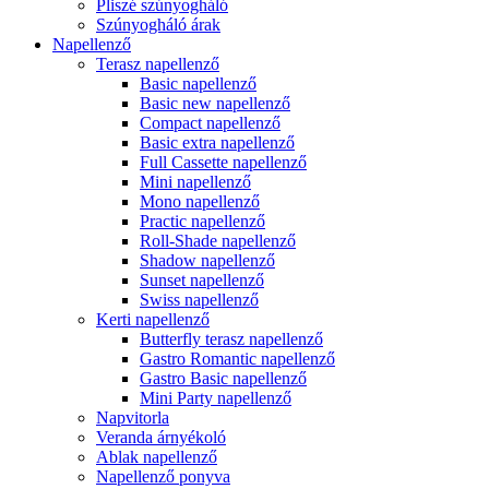
Pliszé szúnyogháló
Szúnyogháló árak
Napellenző
Terasz napellenző
Basic napellenző
Basic new napellenző
Compact napellenző
Basic extra napellenző
Full Cassette napellenző
Mini napellenző
Mono napellenző
Practic napellenző
Roll-Shade napellenző
Shadow napellenző
Sunset napellenző
Swiss napellenző
Kerti napellenző
Butterfly terasz napellenző
Gastro Romantic napellenző
Gastro Basic napellenző
Mini Party napellenző
Napvitorla
Veranda árnyékoló
Ablak napellenző
Napellenző ponyva