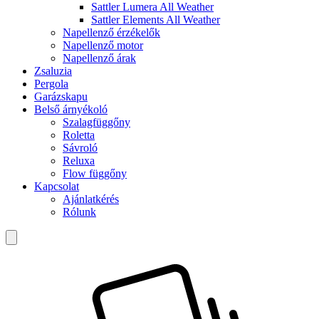
Sattler Lumera All Weather
Sattler Elements All Weather
Napellenző érzékelők
Napellenző motor
Napellenző árak
Zsaluzia
Pergola
Garázskapu
Belső árnyékoló
Szalagfüggőny
Roletta
Sávroló
Reluxa
Flow függőny
Kapcsolat
Ajánlatkérés
Rólunk