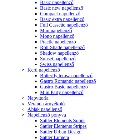
Basic napellenző
Basic new napellenző
Compact napellenző
Basic extra napellenző
Full Cassette napellenző
Mini napellenző
Mono napellenző
Practic napellenző
Roll-Shade napellenző
Shadow napellenző
Sunset napellenző
Swiss napellenző
Kerti napellenző
Butterfly terasz napellenző
Gastro Romantic napellenző
Gastro Basic napellenző
Mini Party napellenző
Napvitorla
Veranda árnyékoló
Ablak napellenző
Napellenző ponyva
Sattler Elements Solids
Sattler Elements Stripes
Sattler Urban Design
Sattler Lumera