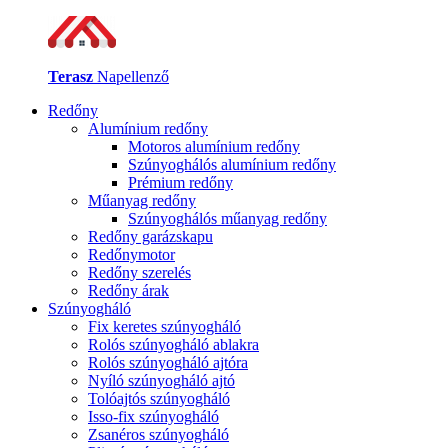
Terasz
Napellenző
Redőny
Alumínium redőny
Motoros alumínium redőny
Szúnyoghálós alumínium redőny
Prémium redőny
Műanyag redőny
Szúnyoghálós műanyag redőny
Redőny garázskapu
Redőnymotor
Redőny szerelés
Redőny árak
Szúnyogháló
Fix keretes szúnyogháló
Rolós szúnyogháló ablakra
Rolós szúnyogháló ajtóra
Nyíló szúnyogháló ajtó
Tolóajtós szúnyogháló
Isso-fix szúnyogháló
Zsanéros szúnyogháló