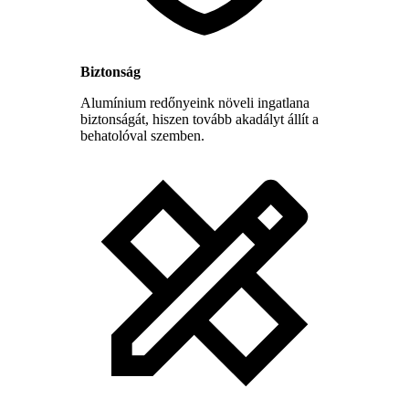
Biztonság
Alumínium redőnyeink növeli ingatlana
biztonságát, hiszen tovább akadályt állít a
behatolóval szemben.