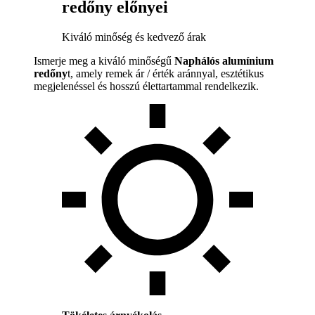
redőny előnyei
Kiváló minőség és kedvező árak
Ismerje meg a kiváló minőségű
Naphálós alumínium
redőny
t, amely remek ár / érték aránnyal, esztétikus
megjelenéssel és hosszú élettartammal rendelkezik.