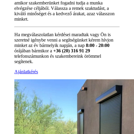
amikor szakemberünket fogadni tudja a munka
elvégzése céljából. Válassza a remek szaktudást, a
kiváló minőséget és a kedvező árakat, azaz válasszon
minket.
Ha megválaszolatlan kérdései maradtak vagy Ön is
szeretné igénybe venni a segítségünket kérem hívjon
minket az év bármelyik napján, a nap
8:00 - 20:00
órájában bármikor a
+36 (20) 316 91 29
telefonszámunkon és szakembereink örömmel
segítenek.
Ajánlatkérés