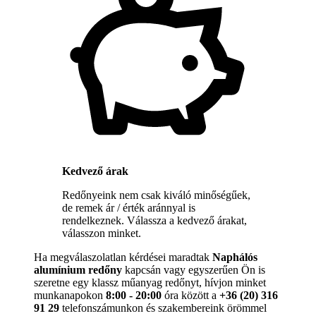
Kedvező árak
Redőnyeink nem csak kiváló minőségűek,
de remek ár / érték aránnyal is
rendelkeznek. Válassza a kedvező árakat,
válasszon minket.
Ha megválaszolatlan kérdései maradtak
Naphálós
alumínium redőny
kapcsán vagy egyszerűen Ön is
szeretne egy klassz műanyag redőnyt, hívjon minket
munkanapokon
8:00 - 20:00
óra között a
+36 (20) 316
91 29
telefonszámunkon és szakembereink örömmel