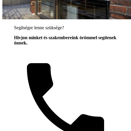
Segítségre lenne szüksége?
Hívjon minket és szakembereink örömmel segítenek
önnek.