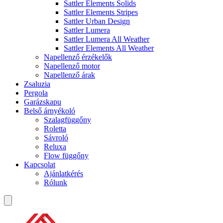
Sattler Elements Solids
Sattler Elements Stripes
Sattler Urban Design
Sattler Lumera
Sattler Lumera All Weather
Sattler Elements All Weather
Napellenző érzékelők
Napellenző motor
Napellenző árak
Zsaluzia
Pergola
Garázskapu
Belső árnyékoló
Szalagfüggőny
Roletta
Sávroló
Reluxa
Flow függőny
Kapcsolat
Ajánlatkérés
Rólunk