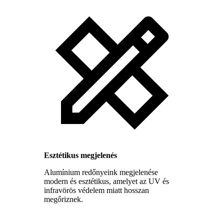
Esztétikus megjelenés
Alumínium redőnyeink megjelenése
modern és esztétikus, amelyet az UV és
infravörös védelem miatt hosszan
megőriznek.