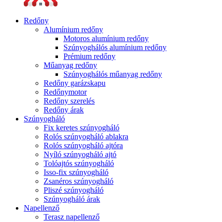
Redőny
Alumínium redőny
Motoros alumínium redőny
Szúnyoghálós alumínium redőny
Prémium redőny
Műanyag redőny
Szúnyoghálós műanyag redőny
Redőny garázskapu
Redőnymotor
Redőny szerelés
Redőny árak
Szúnyogháló
Fix keretes szúnyogháló
Rolós szúnyogháló ablakra
Rolós szúnyogháló ajtóra
Nyíló szúnyogháló ajtó
Tolóajtós szúnyogháló
Isso-fix szúnyogháló
Zsanéros szúnyogháló
Pliszé szúnyogháló
Szúnyogháló árak
Napellenző
Terasz napellenző