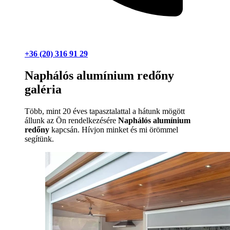
+36 (20) 316 91 29
Naphálós alumínium redőny
galéria
Több, mint 20 éves tapasztalattal a hátunk mögött
állunk az Ön rendelkezésére
Naphálós alumínium
redőny
kapcsán. Hívjon minket és mi örömmel
segítünk.