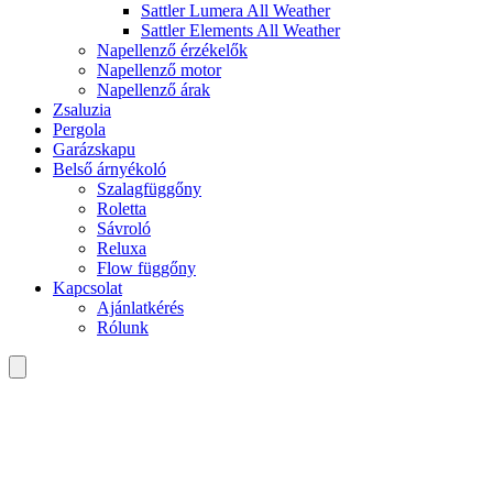
Sattler Lumera All Weather
Sattler Elements All Weather
Napellenző érzékelők
Napellenző motor
Napellenző árak
Zsaluzia
Pergola
Garázskapu
Belső árnyékoló
Szalagfüggőny
Roletta
Sávroló
Reluxa
Flow függőny
Kapcsolat
Ajánlatkérés
Rólunk