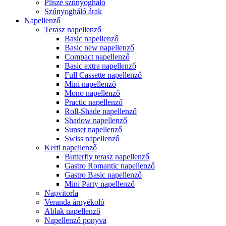
Pliszé szúnyogháló
Szúnyogháló árak
Napellenző
Terasz napellenző
Basic napellenző
Basic new napellenző
Compact napellenző
Basic extra napellenző
Full Cassette napellenző
Mini napellenző
Mono napellenző
Practic napellenző
Roll-Shade napellenző
Shadow napellenző
Sunset napellenző
Swiss napellenző
Kerti napellenző
Butterfly terasz napellenző
Gastro Romantic napellenző
Gastro Basic napellenző
Mini Party napellenző
Napvitorla
Veranda árnyékoló
Ablak napellenző
Napellenző ponyva