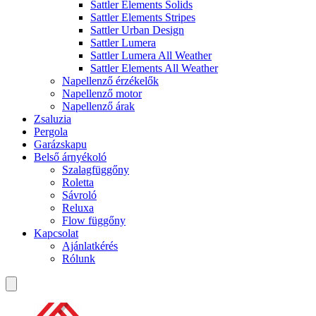
Sattler Elements Solids
Sattler Elements Stripes
Sattler Urban Design
Sattler Lumera
Sattler Lumera All Weather
Sattler Elements All Weather
Napellenző érzékelők
Napellenző motor
Napellenző árak
Zsaluzia
Pergola
Garázskapu
Belső árnyékoló
Szalagfüggőny
Roletta
Sávroló
Reluxa
Flow függőny
Kapcsolat
Ajánlatkérés
Rólunk