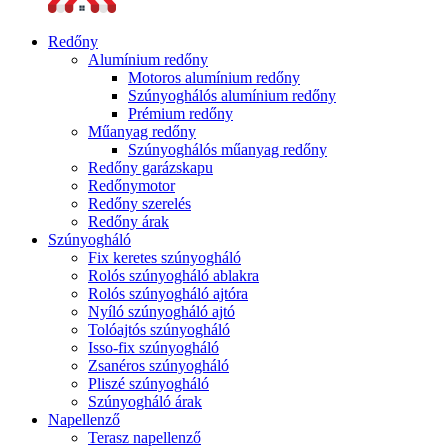
Redőny
Alumínium redőny
Motoros alumínium redőny
Szúnyoghálós alumínium redőny
Prémium redőny
Műanyag redőny
Szúnyoghálós műanyag redőny
Redőny garázskapu
Redőnymotor
Redőny szerelés
Redőny árak
Szúnyogháló
Fix keretes szúnyogháló
Rolós szúnyogháló ablakra
Rolós szúnyogháló ajtóra
Nyíló szúnyogháló ajtó
Tolóajtós szúnyogháló
Isso-fix szúnyogháló
Zsanéros szúnyogháló
Pliszé szúnyogháló
Szúnyogháló árak
Napellenző
Terasz napellenző