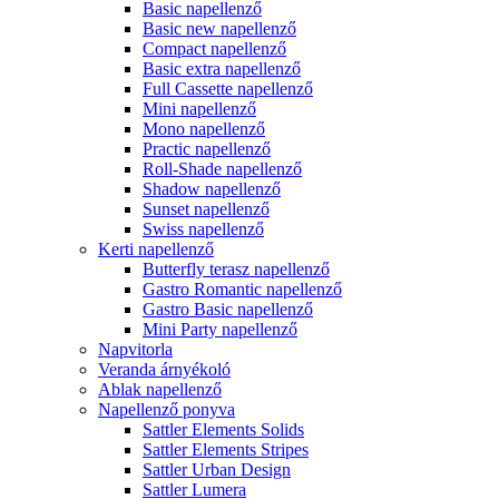
Basic napellenző
Basic new napellenző
Compact napellenző
Basic extra napellenző
Full Cassette napellenző
Mini napellenző
Mono napellenző
Practic napellenző
Roll-Shade napellenző
Shadow napellenző
Sunset napellenző
Swiss napellenző
Kerti napellenző
Butterfly terasz napellenző
Gastro Romantic napellenző
Gastro Basic napellenző
Mini Party napellenző
Napvitorla
Veranda árnyékoló
Ablak napellenző
Napellenző ponyva
Sattler Elements Solids
Sattler Elements Stripes
Sattler Urban Design
Sattler Lumera