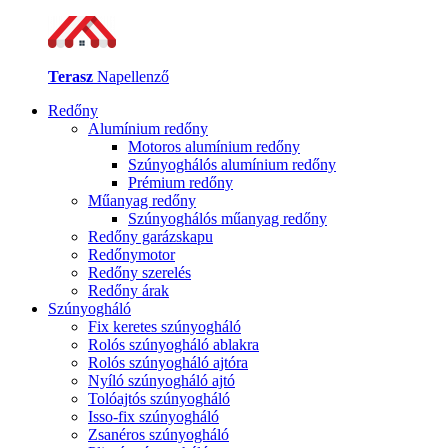
Terasz
Napellenző
Redőny
Alumínium redőny
Motoros alumínium redőny
Szúnyoghálós alumínium redőny
Prémium redőny
Műanyag redőny
Szúnyoghálós műanyag redőny
Redőny garázskapu
Redőnymotor
Redőny szerelés
Redőny árak
Szúnyogháló
Fix keretes szúnyogháló
Rolós szúnyogháló ablakra
Rolós szúnyogháló ajtóra
Nyíló szúnyogháló ajtó
Tolóajtós szúnyogháló
Isso-fix szúnyogháló
Zsanéros szúnyogháló