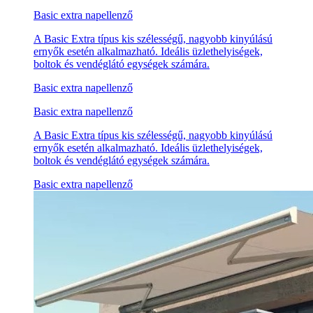
Basic extra napellenző
A Basic Extra típus kis szélességű, nagyobb kinyúlású
ernyők esetén alkalmazható. Ideális üzlethelyiségek,
boltok és vendéglátó egységek számára.
Basic extra napellenző
Basic extra napellenző
A Basic Extra típus kis szélességű, nagyobb kinyúlású
ernyők esetén alkalmazható. Ideális üzlethelyiségek,
boltok és vendéglátó egységek számára.
Basic extra napellenző