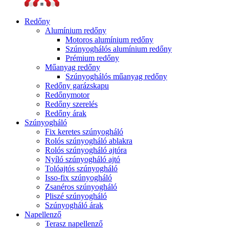
Redőny
Alumínium redőny
Motoros alumínium redőny
Szúnyoghálós alumínium redőny
Prémium redőny
Műanyag redőny
Szúnyoghálós műanyag redőny
Redőny garázskapu
Redőnymotor
Redőny szerelés
Redőny árak
Szúnyogháló
Fix keretes szúnyogháló
Rolós szúnyogháló ablakra
Rolós szúnyogháló ajtóra
Nyíló szúnyogháló ajtó
Tolóajtós szúnyogháló
Isso-fix szúnyogháló
Zsanéros szúnyogháló
Pliszé szúnyogháló
Szúnyogháló árak
Napellenző
Terasz napellenző