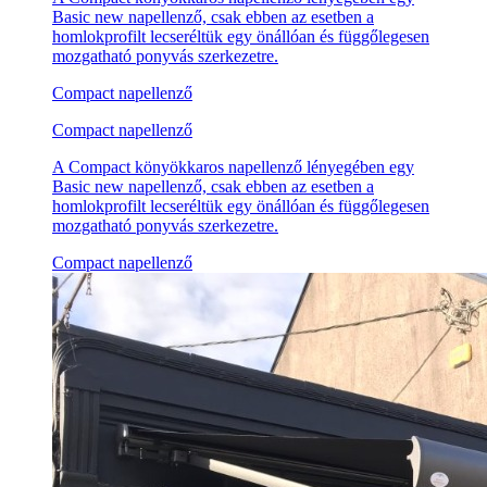
Basic new napellenző, csak ebben az esetben a
homlokprofilt lecseréltük egy önállóan és függőlegesen
mozgatható ponyvás szerkezetre.
Compact napellenző
Compact napellenző
A Compact könyökkaros napellenző lényegében egy
Basic new napellenző, csak ebben az esetben a
homlokprofilt lecseréltük egy önállóan és függőlegesen
mozgatható ponyvás szerkezetre.
Compact napellenző