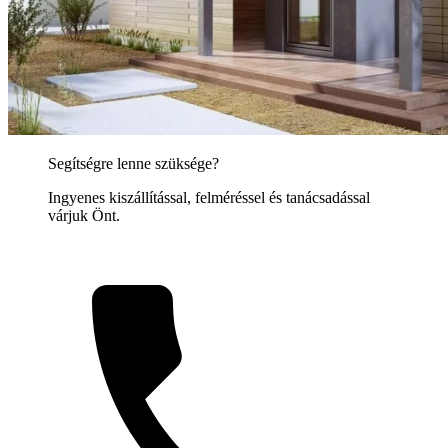
Segítségre lenne szüksége?
Ingyenes kiszállítással, felméréssel és tanácsadással
várjuk Önt.