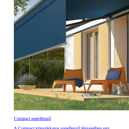
Compact napellenző
A Compact könyökkaros napellenző lényegében egy