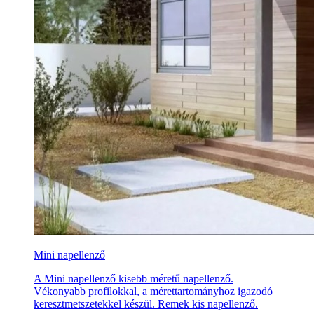
Mini napellenző
A Mini napellenző kisebb méretű napellenző.
Vékonyabb profilokkal, a mérettartományhoz igazodó
keresztmetszetekkel készül. Remek kis napellenző.