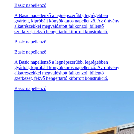
Basic napellenző
A Basic napellenző a legnépszerűbb, legrégebben
gyártott, kipróbált könyökkaros napellenző. Az öntvény
alkatrészekkel megvalósított falikonzol, billentő
szerkezet, fekvő hengertartó kiforrott konstrukció.
Basic napellenző
Basic napellenző
A Basic napellenző a legnépszerűbb, legrégebben
gyártott, kipróbált könyökkaros napellenző. Az öntvény
alkatrészekkel megvalósított falikonzol, billentő
szerkezet, fekvő hengertartó kiforrott konstrukció.
Basic napellenző