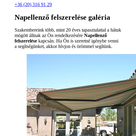
+36 (20) 316 91 29
Napellenző felszerelése galéria
Szakembereink több, mint 20 éves tapasztalattal a hátuk
mögött állnak az Ön rendelkezésére
Napellenző
felszerelése
kapcsán. Ha Ön is szeretné igénybe venni
a segítségünket, akkor hívjon és örömmel segítünk.