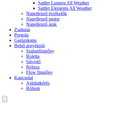
Sattler Lumera All Weather
Sattler Elements All Weather
Napellenző érzékelők
Napellenző motor
Napellenző árak
Zsaluzia
Pergola
Garázskapu
Belső árnyékoló
Szalagfüggőny
Roletta
Sávroló
Reluxa
Flow függőny
Kapcsolat
Ajánlatkérés
Rólunk