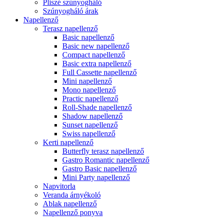
Pliszé szúnyogháló
Szúnyogháló árak
Napellenző
Terasz napellenző
Basic napellenző
Basic new napellenző
Compact napellenző
Basic extra napellenző
Full Cassette napellenző
Mini napellenző
Mono napellenző
Practic napellenző
Roll-Shade napellenző
Shadow napellenző
Sunset napellenző
Swiss napellenző
Kerti napellenző
Butterfly terasz napellenző
Gastro Romantic napellenző
Gastro Basic napellenző
Mini Party napellenző
Napvitorla
Veranda árnyékoló
Ablak napellenző
Napellenző ponyva