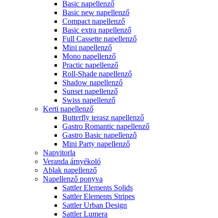
Basic napellenző
Basic new napellenző
Compact napellenző
Basic extra napellenző
Full Cassette napellenző
Mini napellenző
Mono napellenző
Practic napellenző
Roll-Shade napellenző
Shadow napellenző
Sunset napellenző
Swiss napellenző
Kerti napellenző
Butterfly terasz napellenző
Gastro Romantic napellenző
Gastro Basic napellenző
Mini Party napellenző
Napvitorla
Veranda árnyékoló
Ablak napellenző
Napellenző ponyva
Sattler Elements Solids
Sattler Elements Stripes
Sattler Urban Design
Sattler Lumera