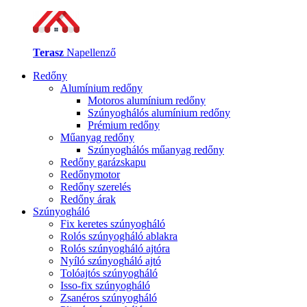
Terasz
Napellenző
Redőny
Alumínium redőny
Motoros alumínium redőny
Szúnyoghálós alumínium redőny
Prémium redőny
Műanyag redőny
Szúnyoghálós műanyag redőny
Redőny garázskapu
Redőnymotor
Redőny szerelés
Redőny árak
Szúnyogháló
Fix keretes szúnyogháló
Rolós szúnyogháló ablakra
Rolós szúnyogháló ajtóra
Nyíló szúnyogháló ajtó
Tolóajtós szúnyogháló
Isso-fix szúnyogháló
Zsanéros szúnyogháló