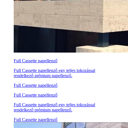
Full Cassette napellenző
Full Cassette napellenző egy teljes tokozással
rendelkező prémium napellenző.
Full Cassette napellenző
Full Cassette napellenző
Full Cassette napellenző egy teljes tokozással
rendelkező prémium napellenző.
Full Cassette napellenző