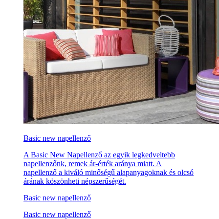
Basic new napellenző
A Basic New Napellenző az egyik legkedveltebb
napellenzőnk, remek ár-érték aránya miatt. A
napellenző a kiváló minőségű alapanyagoknak és olcsó
árának köszönheti népszerűségét.
Basic new napellenző
Basic new napellenző