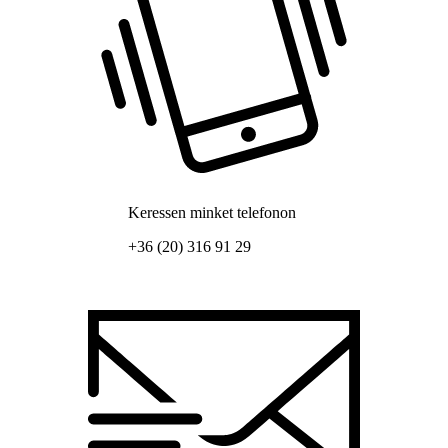
Keressen minket telefonon
+36 (20) 316 91 29