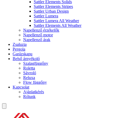
Sattler Elements Solids
Sattler Elements Stripes
Sattler Urban Design
Sattler Lumera
Sattler Lumera All Weather
Sattler Elements All Weather
Napellenző érzékelők
Napellenző motor
Napellenző árak
Zsaluzia
Pergola
Garázskapu
Belső árnyékoló
Szalagfüggőny
Roletta
Sávroló
Reluxa
Flow függőny
Kapcsolat
Ajánlatkérés
Rólunk