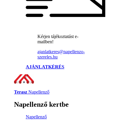
Kérjen tájékoztatást e-
mailben!
ajanlatkeres@napellenzo-
szereles.hu
AJÁNLATKÉRÉS
Terasz
Napellenző
Napellenző kertbe
Napellenző