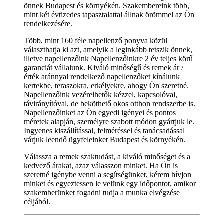
önnek Budapest és környékén. Szakembereink több,
mint két évtizedes tapasztalattal állnak örömmel az Ön
rendelkezésére.
Több, mint 160 féle napellenző ponyva közül
választhatja ki azt, amelyik a leginkább tetszik önnek,
illetve napellenzőink Napellenzőinkre 2 év teljes körű
garanciát vállalunk. Kiváló minőségű és remek ár /
érték aránnyal rendelkező napellenzőket kínálunk
kertekbe, teraszokra, erkélyekre, ahogy Ön szeretné.
Napellenzőink vezérelhetők kézzel, kapcsolóval,
távirányítóval, de beköthető okos otthon rendszerbe is.
Napellenzőinket az Ön egyedi igényei és pontos
méretek alapján, személyre szabott módon gyártjuk le.
Ingyenes kiszállítással, felméréssel és tanácsadással
várjuk leendő ügyfeleinket Budapest és környékén.
Válassza a remek szaktudást, a kiváló minőséget és a
kedvező árakat, azaz válasszon minket. Ha Ön is
szeretné igénybe venni a segítségünket, kérem hívjon
minket és egyeztessen le velünk egy időpontot, amikor
szakemberünket fogadni tudja a munka elvégzése
céljából.