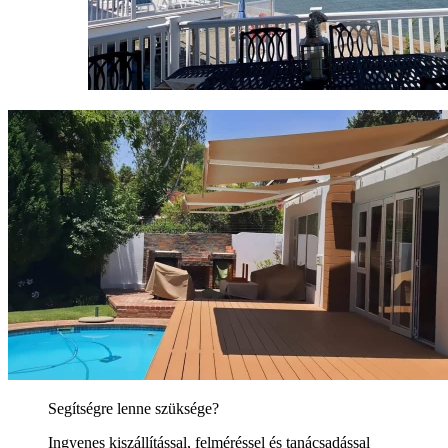
Segítségre lenne szüksége?
Ingyenes kiszállítással, felméréssel és tanácsadással