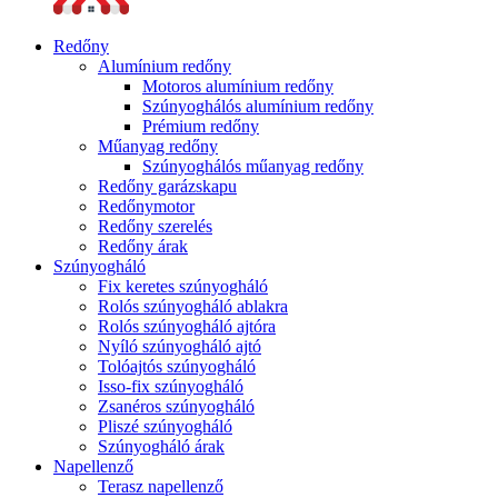
Redőny
Alumínium redőny
Motoros alumínium redőny
Szúnyoghálós alumínium redőny
Prémium redőny
Műanyag redőny
Szúnyoghálós műanyag redőny
Redőny garázskapu
Redőnymotor
Redőny szerelés
Redőny árak
Szúnyogháló
Fix keretes szúnyogháló
Rolós szúnyogháló ablakra
Rolós szúnyogháló ajtóra
Nyíló szúnyogháló ajtó
Tolóajtós szúnyogháló
Isso-fix szúnyogháló
Zsanéros szúnyogháló
Pliszé szúnyogháló
Szúnyogháló árak
Napellenző
Terasz napellenző