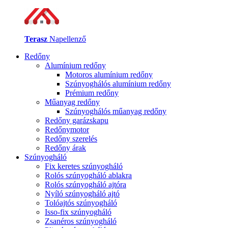
Terasz
Napellenző
Redőny
Alumínium redőny
Motoros alumínium redőny
Szúnyoghálós alumínium redőny
Prémium redőny
Műanyag redőny
Szúnyoghálós műanyag redőny
Redőny garázskapu
Redőnymotor
Redőny szerelés
Redőny árak
Szúnyogháló
Fix keretes szúnyogháló
Rolós szúnyogháló ablakra
Rolós szúnyogháló ajtóra
Nyíló szúnyogháló ajtó
Tolóajtós szúnyogháló
Isso-fix szúnyogháló
Zsanéros szúnyogháló