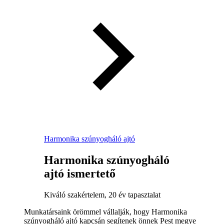
Harmonika szúnyogháló ajtó
Harmonika szúnyogháló
ajtó ismertető
Kiváló szakértelem, 20 év tapasztalat
Munkatársaink örömmel vállalják, hogy Harmonika
szúnyogháló ajtó kapcsán segítenek önnek Pest megye