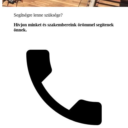
Segítségre lenne szüksége?
Hívjon minket és szakembereink örömmel segítenek
önnek.