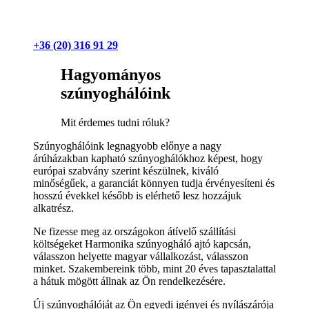
+36 (20) 316 91 29
Hagyományos
szúnyoghálóink
Mit érdemes tudni róluk?
Szúnyoghálóink legnagyobb előnye a nagy
árúházakban kapható szúnyoghálókhoz képest, hogy
európai szabvány szerint készülnek, kiváló
minőségűek, a garanciát könnyen tudja érvényesíteni és
hosszú évekkel később is elérhető lesz hozzájuk
alkatrész.
Ne fizesse meg az országokon átívelő szállítási
költségeket Harmonika szúnyogháló ajtó kapcsán,
válasszon helyette magyar vállalkozást, válasszon
minket. Szakembereink több, mint 20 éves tapasztalattal
a hátuk mögött állnak az Ön rendelkezésére.
Új szúnyoghálóját az Ön egyedi igényei és nyílászárója