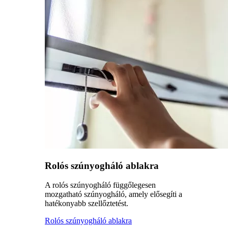
Rolós szúnyogháló ablakra
A rolós szúnyogháló függőlegesen
mozgatható szúnyogháló, amely elősegíti a
hatékonyabb szellőztetést.
Rolós szúnyogháló ablakra