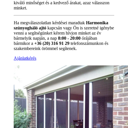
kiváló minőséget és a kedvező árakat, azaz válasszon
minket.
Ha megválaszolatlan kérdései maradtak
Harmonika
szúnyogháló ajtó
kapcsán vagy Ön is szeretné igénybe
venni a segítségünket kérem hívjon minket az év
bármelyik napján, a nap
8:00 - 20:00
órájában
bármikor a
+36 (20) 316 91 29
telefonszámunkon és
szakembereink örömmel segítenek.
Ajánlatkérés