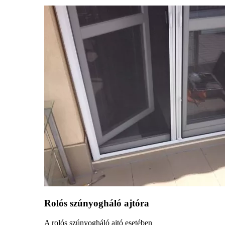
Rolós szúnyogháló ajtóra
A rolós szúnyogháló ajtó esetében