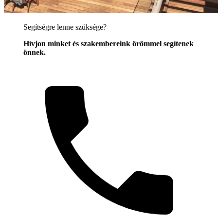
Segítségre lenne szüksége?
Hívjon minket és szakembereink örömmel segítenek
önnek.