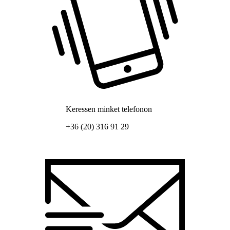
Keressen minket telefonon
+36 (20) 316 91 29