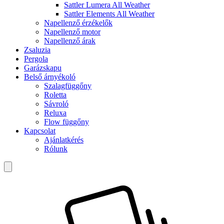
Sattler Lumera All Weather
Sattler Elements All Weather
Napellenző érzékelők
Napellenző motor
Napellenző árak
Zsaluzia
Pergola
Garázskapu
Belső árnyékoló
Szalagfüggőny
Roletta
Sávroló
Reluxa
Flow függőny
Kapcsolat
Ajánlatkérés
Rólunk