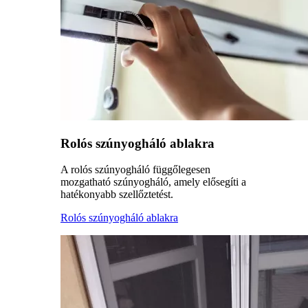
Rolós szúnyogháló ablakra
A rolós szúnyogháló függőlegesen
mozgatható szúnyogháló, amely elősegíti a
hatékonyabb szellőztetést.
Rolós szúnyogháló ablakra