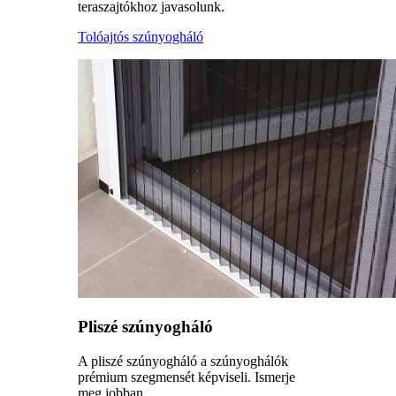
teraszajtókhoz javasolunk.
Tolóajtós szúnyogháló
Pliszé szúnyogháló
A pliszé szúnyogháló a szúnyoghálók
prémium szegmensét képviseli. Ismerje
meg jobban.