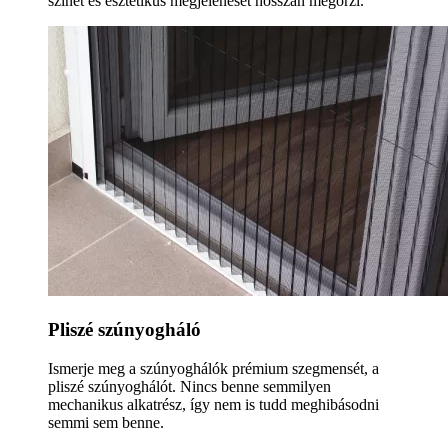
színét és esztétikus megjelenését hosszan megőrzi.
Pliszé szúnyogháló
Ismerje meg a szúnyoghálók prémium szegmensét, a
pliszé szúnyoghálót. Nincs benne semmilyen
mechanikus alkatrész, így nem is tudd meghibásodni
semmi sem benne.