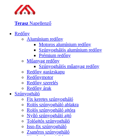
Terasz
Napellenző
Redőny
Alumínium redőny
Motoros alumínium redőny
Szúnyoghálós alumínium redőny
Prémium redőny
Műanyag redőny
Szúnyoghálós műanyag redőny
Redőny garázskapu
Redőnymotor
Redőny szerelés
Redőny árak
Szúnyogháló
Fix keretes szúnyogháló
Rolós szúnyogháló ablakra
Rolós szúnyogháló ajtóra
Nyíló szúnyogháló ajtó
Tolóajtós szúnyogháló
Isso-fix szúnyogháló
Zsanéros szúnyogháló