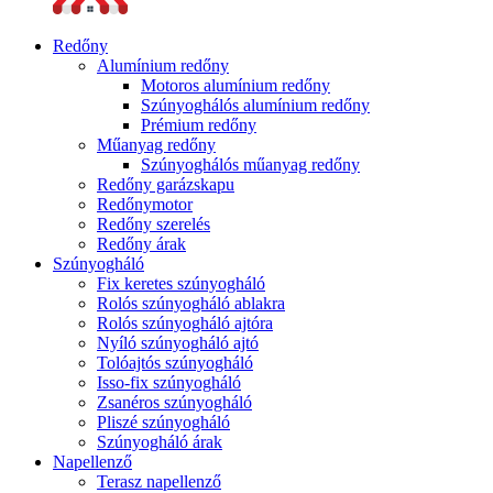
Redőny
Alumínium redőny
Motoros alumínium redőny
Szúnyoghálós alumínium redőny
Prémium redőny
Műanyag redőny
Szúnyoghálós műanyag redőny
Redőny garázskapu
Redőnymotor
Redőny szerelés
Redőny árak
Szúnyogháló
Fix keretes szúnyogháló
Rolós szúnyogháló ablakra
Rolós szúnyogháló ajtóra
Nyíló szúnyogháló ajtó
Tolóajtós szúnyogháló
Isso-fix szúnyogháló
Zsanéros szúnyogháló
Pliszé szúnyogháló
Szúnyogháló árak
Napellenző
Terasz napellenző