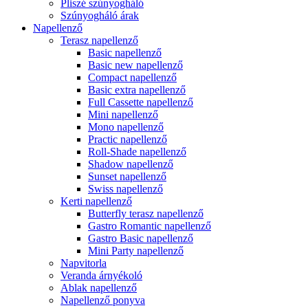
Pliszé szúnyogháló
Szúnyogháló árak
Napellenző
Terasz napellenző
Basic napellenző
Basic new napellenző
Compact napellenző
Basic extra napellenző
Full Cassette napellenző
Mini napellenző
Mono napellenző
Practic napellenző
Roll-Shade napellenző
Shadow napellenző
Sunset napellenző
Swiss napellenző
Kerti napellenző
Butterfly terasz napellenző
Gastro Romantic napellenző
Gastro Basic napellenző
Mini Party napellenző
Napvitorla
Veranda árnyékoló
Ablak napellenző
Napellenző ponyva