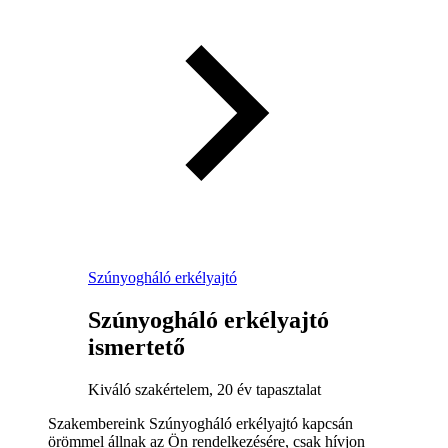
Szúnyogháló erkélyajtó
Szúnyogháló erkélyajtó
ismertető
Kiváló szakértelem, 20 év tapasztalat
Szakembereink Szúnyogháló erkélyajtó kapcsán
örömmel állnak az Ön rendelkezésére, csak hívjon