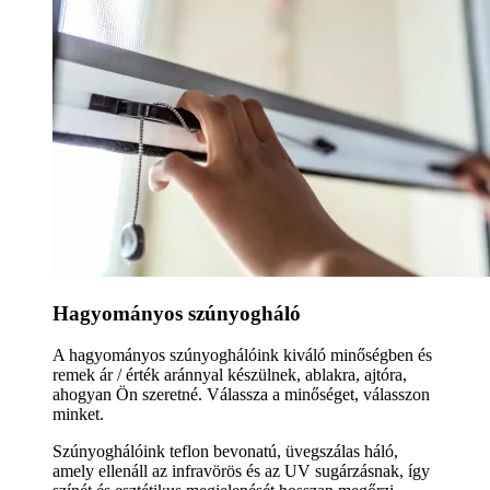
Hagyományos szúnyogháló
A hagyományos szúnyoghálóink kiváló minőségben és
remek ár / érték aránnyal készülnek, ablakra, ajtóra,
ahogyan Ön szeretné. Válassza a minőséget, válasszon
minket.
Szúnyoghálóink teflon bevonatú, üvegszálas háló,
amely ellenáll az infravörös és az UV sugárzásnak, így