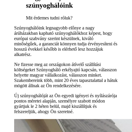
szúnyoghálóink
Mit érdemes tudni róluk?
Szúnyoghálóink legnagyobb előnye a nagy
árúházakban kapható szúnyoghálókhoz képest, hogy
európai szabvány szerint készülnek, kiváló
minőségűek, a garanciát könnyen tudja érvényesíteni és
hosszú évekkel később is elérhető lesz hozzájuk
alkatrész.
Ne fizesse meg az országokon átívelő szállítási
költségeket Szúnyogháló erkélyajtó kapcsán, válasszon
helyette magyar vállalkozást, válasszon minket.
Szakembereink több, mint 20 éves tapasztalattal a hátuk
mögött állnak az Ön rendelkezésére.
Új szúnyoghálóját az Ön egyedi igényei és nyílászárója
pontos méretei alapján, személyre szabott módon
gyártjuk le 2 héten belül, majd kiszállítjuk és
felszereljük, ahogy Ön szeretné.