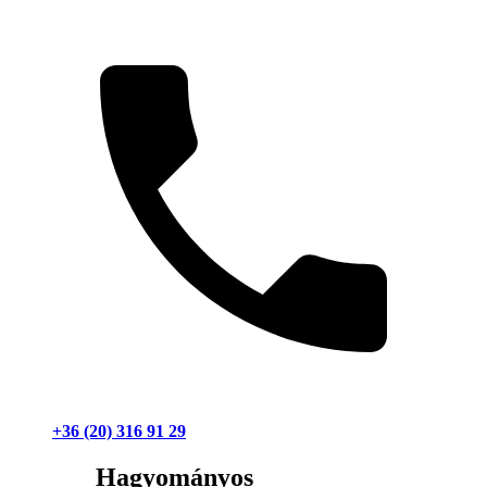
+36 (20) 316 91 29
Hagyományos