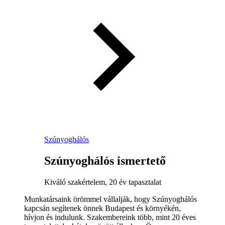
Szúnyoghálós
Szúnyoghálós ismertető
Kiváló szakértelem, 20 év tapasztalat
Munkatársaink örömmel vállalják, hogy Szúnyoghálós
kapcsán segítenek önnek Budapest és környékén,
hívjon és indulunk. Szakembereink több, mint 20 éves