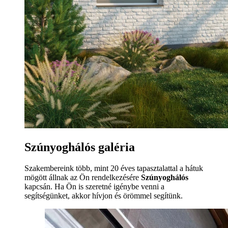
Szúnyoghálós galéria
Szakembereink több, mint 20 éves tapasztalattal a hátuk
mögött állnak az Ön rendelkezésére
Szúnyoghálós
kapcsán. Ha Ön is szeretné igénybe venni a
segítségünket, akkor hívjon és örömmel segítünk.