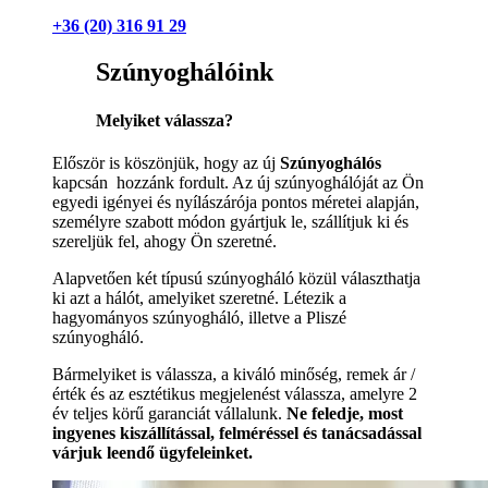
+36 (20) 316 91 29
Szúnyoghálóink
Melyiket válassza?
Először is köszönjük, hogy az új
Szúnyoghálós
kapcsán hozzánk fordult. Az új szúnyoghálóját az Ön
egyedi igényei és nyílászárója pontos méretei alapján,
személyre szabott módon gyártjuk le, szállítjuk ki és
szereljük fel, ahogy Ön szeretné.
Alapvetően két típusú szúnyogháló közül választhatja
ki azt a hálót, amelyiket szeretné. Létezik a
hagyományos szúnyogháló, illetve a Pliszé
szúnyogháló.
Bármelyiket is válassza, a kiváló minőség, remek ár /
érték és az esztétikus megjelenést válassza, amelyre 2
év teljes körű garanciát vállalunk.
Ne feledje, most
ingyenes kiszállítással, felméréssel és tanácsadással
várjuk leendő ügyfeleinket.