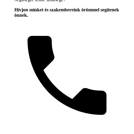
Hívjon minket és szakembereink örömmel segítenek
önnek.