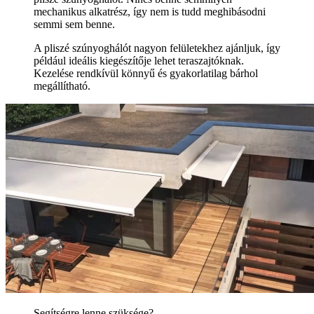
mechanikus alkatrész, így nem is tudd meghibásodni
semmi sem benne.
A pliszé szúnyoghálót nagyon felületekhez ajánljuk, így
például ideális kiegészítője lehet teraszajtóknak.
Kezelése rendkívül könnyű és gyakorlatilag bárhol
megállítható.
Segítségre lenne szüksége?