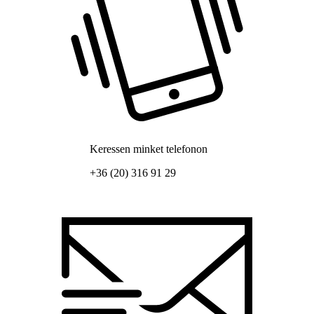
Keressen minket telefonon
+36 (20) 316 91 29