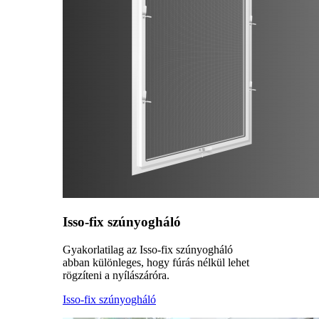
Isso-fix szúnyogháló
Gyakorlatilag az Isso-fix szúnyogháló
abban különleges, hogy fúrás nélkül lehet
rögzíteni a nyílászáróra.
Isso-fix szúnyogháló