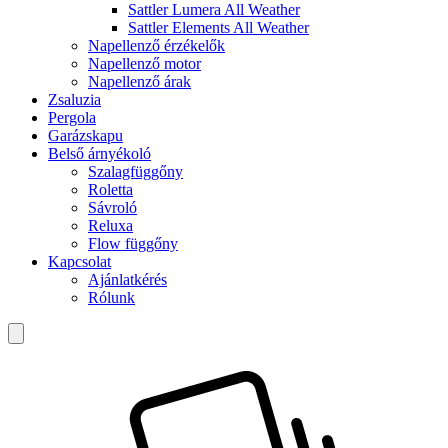
Sattler Lumera All Weather
Sattler Elements All Weather
Napellenző érzékelők
Napellenző motor
Napellenző árak
Zsaluzia
Pergola
Garázskapu
Belső árnyékoló
Szalagfüggőny
Roletta
Sávroló
Reluxa
Flow függőny
Kapcsolat
Ajánlatkérés
Rólunk