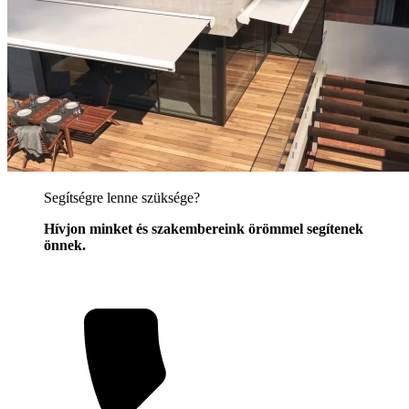
Segítségre lenne szüksége?
Hívjon minket és szakembereink örömmel segítenek
önnek.