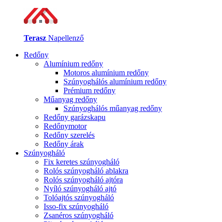
Terasz
Napellenző
Redőny
Alumínium redőny
Motoros alumínium redőny
Szúnyoghálós alumínium redőny
Prémium redőny
Műanyag redőny
Szúnyoghálós műanyag redőny
Redőny garázskapu
Redőnymotor
Redőny szerelés
Redőny árak
Szúnyogháló
Fix keretes szúnyogháló
Rolós szúnyogháló ablakra
Rolós szúnyogháló ajtóra
Nyíló szúnyogháló ajtó
Tolóajtós szúnyogháló
Isso-fix szúnyogháló
Zsanéros szúnyogháló