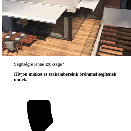
Segítségre lenne szüksége?
Hívjon minket és szakembereink örömmel segítenek
önnek.