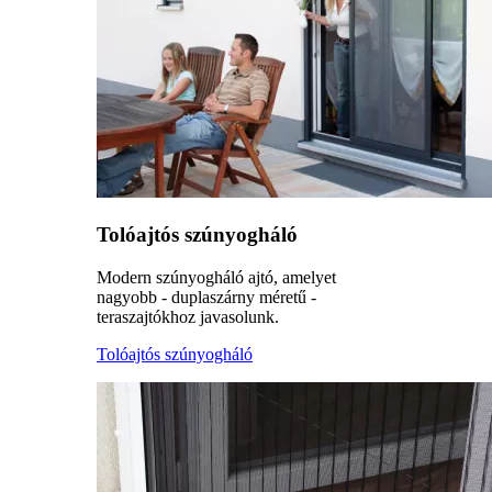
Tolóajtós szúnyogháló
Modern szúnyogháló ajtó, amelyet
nagyobb - duplaszárny méretű -
teraszajtókhoz javasolunk.
Tolóajtós szúnyogháló