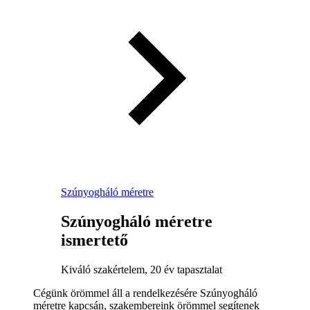
Szúnyogháló méretre
Szúnyogháló méretre
ismertető
Kiváló szakértelem, 20 év tapasztalat
Cégünk örömmel áll a rendelkezésére Szúnyogháló
méretre kapcsán, szakembereink örömmel segítenek