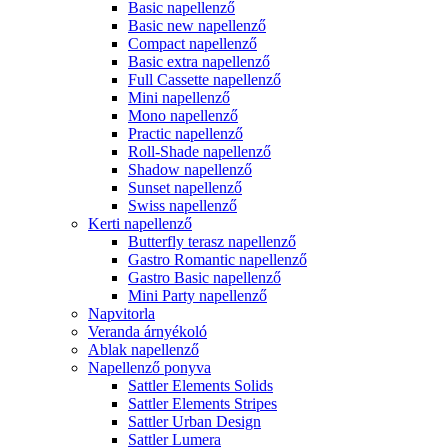
Basic napellenző
Basic new napellenző
Compact napellenző
Basic extra napellenző
Full Cassette napellenző
Mini napellenző
Mono napellenző
Practic napellenző
Roll-Shade napellenző
Shadow napellenző
Sunset napellenző
Swiss napellenző
Kerti napellenző
Butterfly terasz napellenző
Gastro Romantic napellenző
Gastro Basic napellenző
Mini Party napellenző
Napvitorla
Veranda árnyékoló
Ablak napellenző
Napellenző ponyva
Sattler Elements Solids
Sattler Elements Stripes
Sattler Urban Design
Sattler Lumera