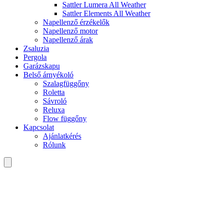
Sattler Lumera All Weather
Sattler Elements All Weather
Napellenző érzékelők
Napellenző motor
Napellenző árak
Zsaluzia
Pergola
Garázskapu
Belső árnyékoló
Szalagfüggőny
Roletta
Sávroló
Reluxa
Flow függőny
Kapcsolat
Ajánlatkérés
Rólunk