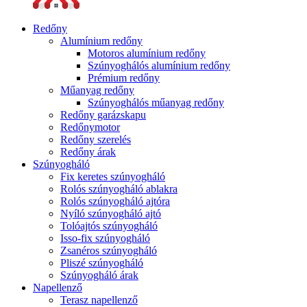
Redőny
Alumínium redőny
Motoros alumínium redőny
Szúnyoghálós alumínium redőny
Prémium redőny
Műanyag redőny
Szúnyoghálós műanyag redőny
Redőny garázskapu
Redőnymotor
Redőny szerelés
Redőny árak
Szúnyogháló
Fix keretes szúnyogháló
Rolós szúnyogháló ablakra
Rolós szúnyogháló ajtóra
Nyíló szúnyogháló ajtó
Tolóajtós szúnyogháló
Isso-fix szúnyogháló
Zsanéros szúnyogháló
Pliszé szúnyogháló
Szúnyogháló árak
Napellenző
Terasz napellenző