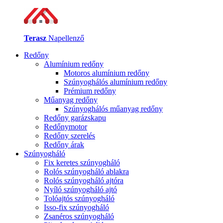
Terasz
Napellenző
Redőny
Alumínium redőny
Motoros alumínium redőny
Szúnyoghálós alumínium redőny
Prémium redőny
Műanyag redőny
Szúnyoghálós műanyag redőny
Redőny garázskapu
Redőnymotor
Redőny szerelés
Redőny árak
Szúnyogháló
Fix keretes szúnyogháló
Rolós szúnyogháló ablakra
Rolós szúnyogháló ajtóra
Nyíló szúnyogháló ajtó
Tolóajtós szúnyogháló
Isso-fix szúnyogháló
Zsanéros szúnyogháló