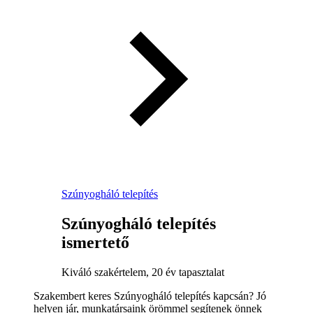
Szúnyogháló telepítés
Szúnyogháló telepítés
ismertető
Kiváló szakértelem, 20 év tapasztalat
Szakembert keres Szúnyogháló telepítés kapcsán? Jó
helyen jár, munkatársaink örömmel segítenek önnek