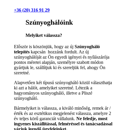
+36 (20) 316 91 29
Szúnyoghálóink
Melyiket válassza?
Először is köszönjük, hogy az új
Szúnyogháló
telepítés
kapcsán hozzánk fordult. Az új
szúnyoghálóját az Ön egyedi igényei és nyílászárója
pontos méretei alapján, személyre szabott módon
gyártjuk le, szállítjuk ki és szereljük fel, ahogy Ön
szeretné.
Alapvetően két típusú szúnyogháló közül választhatja
ki azt a hálót, amelyiket szeretné. Létezik a
hagyományos szúnyogháló, illetve a Pliszé
szúnyogháló.
Bármelyiket is válassza, a kiváló minőség, remek ár /
érték és az esztétikus megjelenést válassza, amelyre 2
év teljes körű garanciát vállalunk.
Ne feledje, most
ingyenes kiszállítással, felméréssel és tanácsadással
várjuk leendő ügyfeleinket.