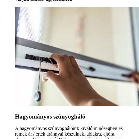
Hagyományos szúnyogháló
A hagyományos szúnyoghálóink kiváló minőségben és
remek ár / érték aránnyal készülnek, ablakra, ajtóra,