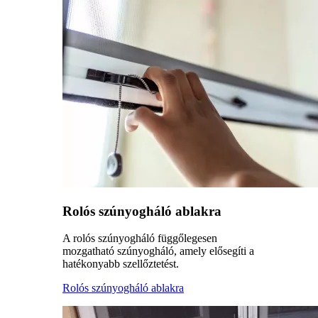
Rolós szúnyogháló ablakra
A rolós szúnyogháló függőlegesen
mozgatható szúnyogháló, amely elősegíti a
hatékonyabb szellőztetést.
Rolós szúnyogháló ablakra