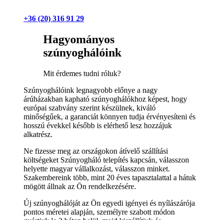
+36 (20) 316 91 29
Hagyományos
szúnyoghálóink
Mit érdemes tudni róluk?
Szúnyoghálóink legnagyobb előnye a nagy
árúházakban kapható szúnyoghálókhoz képest, hogy
európai szabvány szerint készülnek, kiváló
minőségűek, a garanciát könnyen tudja érvényesíteni és
hosszú évekkel később is elérhető lesz hozzájuk
alkatrész.
Ne fizesse meg az országokon átívelő szállítási
költségeket Szúnyogháló telepítés kapcsán, válasszon
helyette magyar vállalkozást, válasszon minket.
Szakembereink több, mint 20 éves tapasztalattal a hátuk
mögött állnak az Ön rendelkezésére.
Új szúnyoghálóját az Ön egyedi igényei és nyílászárója
pontos méretei alapján, személyre szabott módon